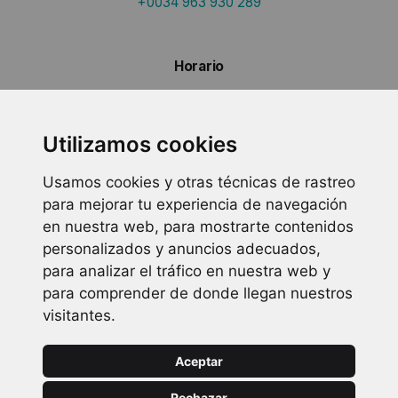
+0034 963 930 289
Horario
lun. – vie.
09:00 – 14:00
17:00 – 20:00
Utilizamos cookies
sáb.
10:30 – 13:30
Usamos cookies y otras técnicas de rastreo
para mejorar tu experiencia de navegación
en nuestra web, para mostrarte contenidos
Información para clientes
personalizados y anuncios adecuados,
para analizar el tráfico en nuestra web y
Quienes Somos
para comprender de donde llegan nuestros
Condiciones Generales
visitantes.
Política de Privacidad
Aceptar
Política de Cookies
Descargas
Rechazar