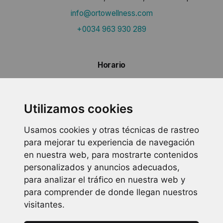
info@ortowellness.com
+0034 963 930 289
Horario
lun. – vie.
09:00 – 14:00
17:00 – 20:00
Utilizamos cookies
sáb.
10:30 – 13:30
Usamos cookies y otras técnicas de rastreo
para mejorar tu experiencia de navegación
en nuestra web, para mostrarte contenidos
Información para clientes
personalizados y anuncios adecuados,
para analizar el tráfico en nuestra web y
Quienes Somos
para comprender de donde llegan nuestros
Condiciones Generales
visitantes.
Política de Privacidad