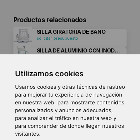
Productos relacionados
SILLA GIRATORIA DE BAÑO
solicitar presupuesto
SILLA DE ALUMINIO CON INODORO Y RUEDAS
solicitar presupuesto
ELEVADOR WC 10CM CON TAPA
Utilizamos cookies
solicitar presupuesto
Usamos cookies y otras técnicas de rastreo
ELEVADOR INODORO TAPA Y REPOSABRAZOS ABATIBLE
para mejorar tu experiencia de navegación
solicitar presupuesto
en nuestra web, para mostrarte contenidos
personalizados y anuncios adecuados,
Solicita más información
para analizar el tráfico en nuestra web y
sobre nuestros servicios y
para comprender de donde llegan nuestros
visitantes.
productos de nuestro